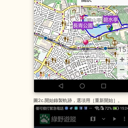
圖2c.開始錄製軌跡，選項用［重新開始］。