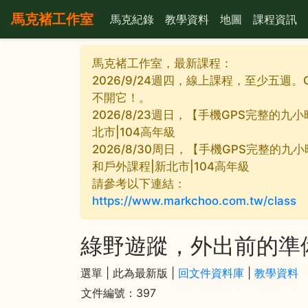
馬克褚工作室
馬克紀錄
教學資料
地圖
課程資訊
馬克褚工作室，最新課程：
2026/9/24週四，線上課程，至少五週。
不開它！。
2026/8/23週日，【手機GPS完整的
北市|104高年級
2026/8/30周日，【手機GPS完整的九
和戶外課程|新北市|104高年級
請參考以下連結：
https://www.markchoo.com.tw/class
綠野遊蹤，外出前的準
選單 |
此為最新版 |
回文件資料庫
|
教學資料
文件編號：397