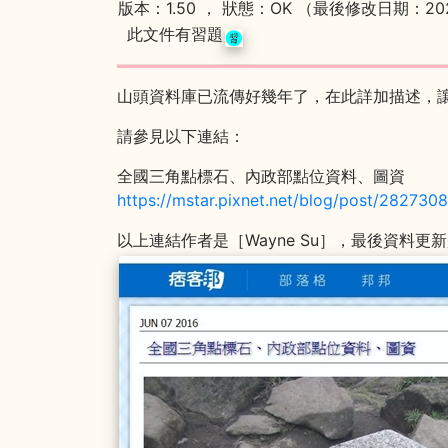
版本：1.50 ， 狀態：OK （最後修改日期：202
此文件有習題
山頭資料庫已流傳好幾年了，在此詳加描述，
請參見以下連結：
全國三角點標石、內政部點位資料、圖資
https://mstar.pixnet.net/blog/post/282730
以上連結作者是［Wayne Su］，最後資料更