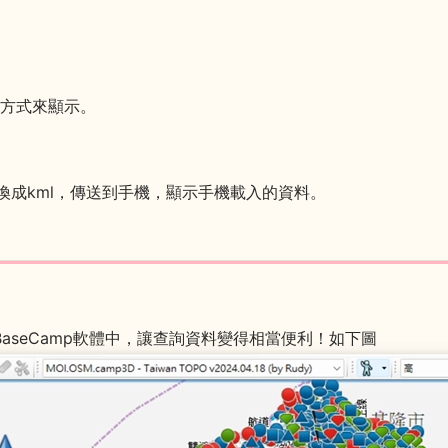
層方式來顯示。
x轉換成kml，傳送到手機，顯示手機載入的資料。
的BaseCamp軟體中，讓查詢資料變得相當便利！如下圖