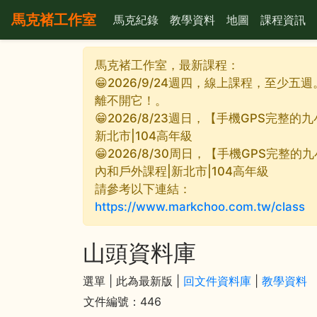
馬克褚工作室
馬克紀錄
教學資料
地圖
課程資訊
馬克褚工作室，最新課程：
😁2026/9/24週四，線上課程，至少五
離不開它！。
😁2026/8/23週日，【手機GPS完
新北市|104高年級
😁2026/8/30周日，【手機GPS完整
內和戶外課程|新北市|104高年級
請參考以下連結：
https://www.markchoo.com.tw/class
山頭資料庫
選單 |
此為最新版 |
回文件資料庫
|
教學資料
文件編號：446