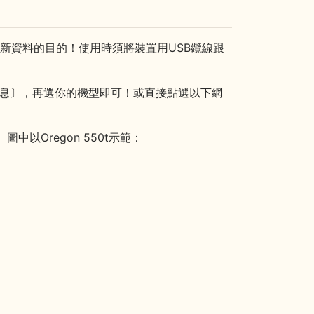
到更新資料的目的！使用時須將裝置用USB纜線跟
休息〕，再選你的機型即可！或直接點選以下網
以Oregon 550t示範：