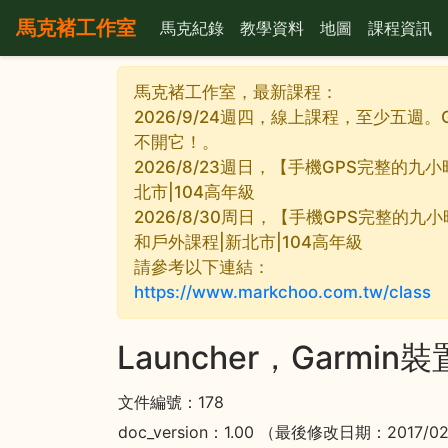
馬克褚工作室
馬克紀錄
教學資料
地圖
課程資訊
馬克褚工作室，最新課程：
2026/9/24週四，線上課程，至少五週。
不開它！。
2026/8/23週日，【手機GPS完整的
北市|104高年級
2026/8/30周日，【手機GPS完整的九
和戶外課程|新北市|104高年級
請參考以下連結：
https://www.markchoo.com.tw/class
Launcher，Garmi
文件編號：178
doc_version：1.00 （最後修改日期：2017/0