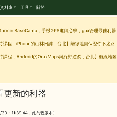
資料庫
工具
關於
Garmin BaseCamp，手機GPS進階必學，gpx管理最
九小時課程，iPhone的山林日誌，台北】離線地圖保證你不迷
小時課程，Android的OruxMaps與綠野遊蹤，台北】離
n裝置更新的利器
2/20 - 11:39:44，此為舊版本）