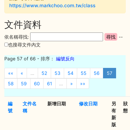
https://www.markchoo.com.tw/class
文件資料
依名稱尋找:
--
也搜尋文件內文
Page 57 of 66
- 排序：
編號反向
««
«
…
52
53
54
55
56
57
58
59
60
61
…
»
»»
編
文件名
新增日期
修改日期
另
狀
號
稱
有
態
新
版