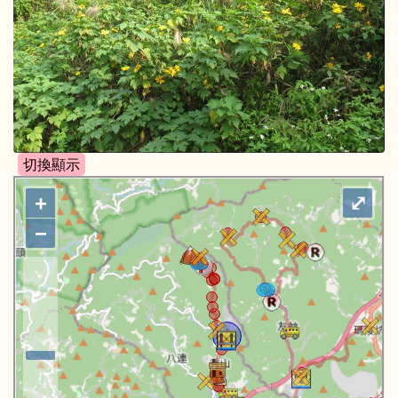
+
⤢
−