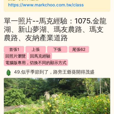
https://www.markchoo.com.tw/class
單一照片--馬克經驗：1075.金龍
湖、新山夢湖、瑪友農路、瑪支
農路、友納產業道路
49.似乎季節到了，路旁王爺葵開得茂盛