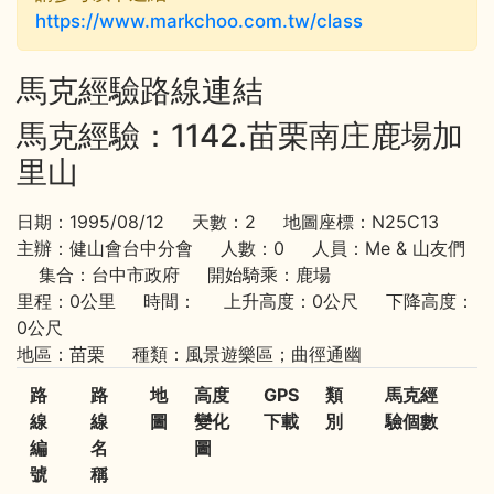
https://www.markchoo.com.tw/class
馬克經驗路線連結
馬克經驗：1142.苗栗南庄鹿場加
里山
日期：1995/08/12 天數：2 地圖座標：N25C13
主辦：健山會台中分會 人數：0 人員：Me & 山友們
集合：台中市政府 開始騎乘：鹿場
里程：0公里 時間： 上升高度：0公尺 下降高度：
0公尺
地區：苗栗 種類：風景遊樂區；曲徑通幽
路
路
地
高度
GPS
類
馬克經
線
線
圖
變化
下載
別
驗個數
編
名
圖
號
稱