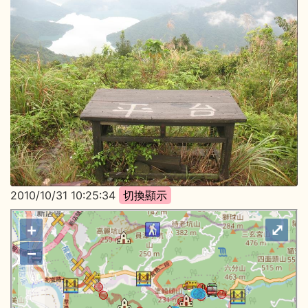
2010/10/31 10:25:34
+
⤢
−