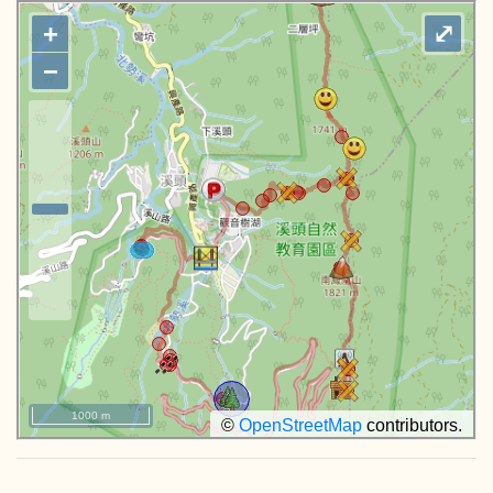
+
⤢
−
1000 m
©
OpenStreetMap
contributors.