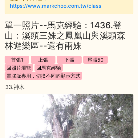
https://www.markchoo.com.tw/class
單一照片--馬克經驗：1436.登
山：溪頭三姝之鳳凰山與溪頭森
林遊樂區--還有兩姝
33.神木