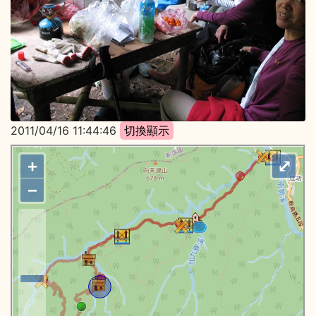
2011/04/16 11:44:46
+
⤢
−