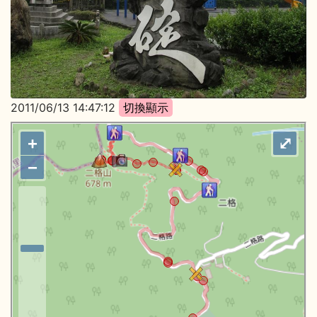
2011/06/13 14:47:12
+
⤢
−