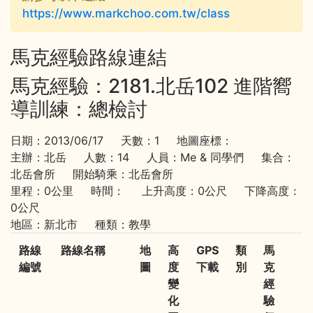
https://www.markchoo.com.tw/class
馬克經驗路線連結
馬克經驗：2181.北岳102 進階嚮
導訓練：總檢討
日期：2013/06/17 天數：1 地圖座標：
主辦：北岳 人數：14 人員：Me & 同學們 集合：
北岳會所 開始騎乘：北岳會所
里程：0公里 時間： 上升高度：0公尺 下降高度：
0公尺
地區：新北市 種類：教學
路線
路線名稱
地
高
GPS
類
馬
編號
圖
度
下載
別
克
變
經
化
驗