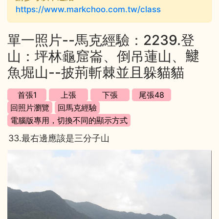
https://www.markchoo.com.tw/class
單一照片--馬克經驗：2239.登
山：坪林龜窟崙、倒吊蓮山、𩻸
魚堀山--披荊斬棘並且躲貓貓
33.最右邊應該是三分子山