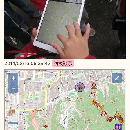
2014/02/15 09:39:42
+
⤢
−