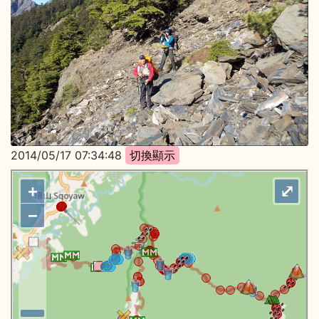
2014/05/17 07:34:48
+
⤢
−