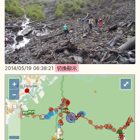
2014/05/19 06:38:21
+
⤢
−