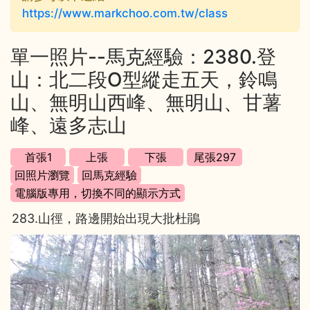
https://www.markchoo.com.tw/class
單一照片--馬克經驗：2380.登
山：北二段O型縱走五天，鈴鳴
山、無明山西峰、無明山、甘薯
峰、遠多志山
283.山徑，路邊開始出現大批杜鵑