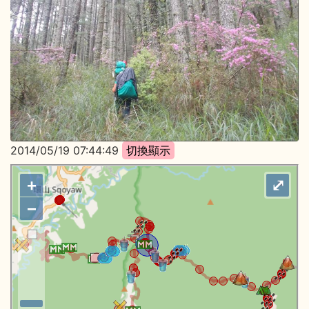
2014/05/19 07:44:49
+
⤢
−