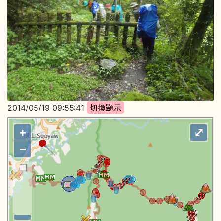
2014/05/19 09:55:41
+
⤢
−