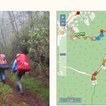
+
−
2 km