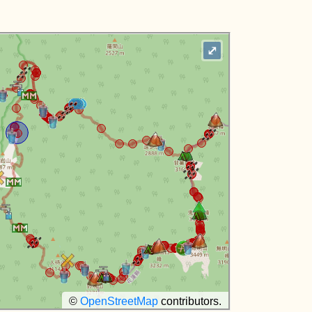
⤢
©
OpenStreetMap
contributors.