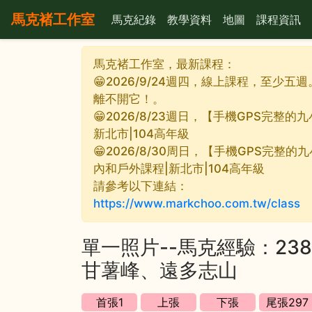
馬克褚工作室
馬克紀錄
教學資料
地圖
課程資訊
馬克褚工作室，最新課程：
😁2026/9/24週四，線上課程，至少五
離不開它！。
😁2026/8/23週日，【手機GPS完
新北市|104高年級
😁2026/8/30周日，【手機GPS完整
內和戶外課程|新北市|104高年級
請參考以下連結：
https://www.markchoo.com.tw/class
單一照片--馬克經驗：2
甘薯峰、遠多志山