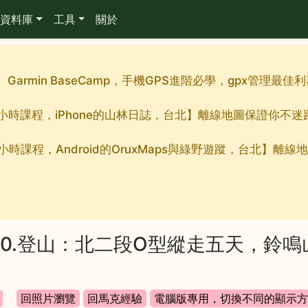
資料庫
工具
關於
週。Garmin BaseCamp，手機GPS進階必學，gpx管理
整的九小時課程，iPhone的山林日誌，台北】離線地圖保證你不
的九小時課程，Android的OruxMaps與綠野遊蹤，台北】
380.登山：北二段O型縱走五天，鈴