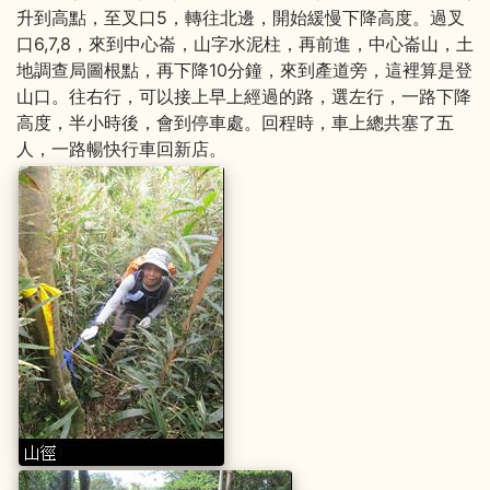
升到高點，至叉口5，轉往北邊，開始緩慢下降高度。過叉
口6,7,8，來到中心崙，山字水泥柱，再前進，中心崙山，土
地調查局圖根點，再下降10分鐘，來到產道旁，這裡算是登
山口。往右行，可以接上早上經過的路，選左行，一路下降
高度，半小時後，會到停車處。回程時，車上總共塞了五
人，一路暢快行車回新店。