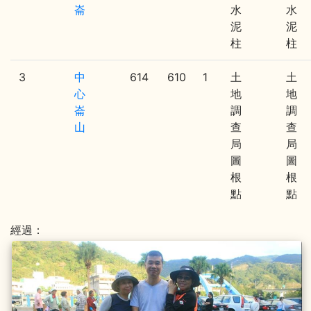
崙
水
水
泥
泥
柱
柱
3
中
614
610
1
土
土
心
地
地
崙
調
調
山
查
查
局
局
圖
圖
根
根
點
點
經過：