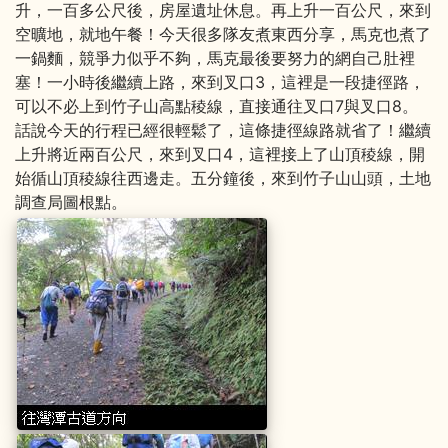
升，一百多公尺後，房屋遺址休息。再上升一百公尺，來到
空曠地，就地午餐！今天很多隊友煮東西分享，馬克也煮了
一鍋麵，競爭力似乎不夠，馬克最後要努力的網自己肚裡
塞！一小時後繼續上路，來到叉口3，這裡是一段捷徑路，
可以不必上到竹子山高點稜線，直接通往叉口7與叉口8。
話說今天的行程已經很輕鬆了，這條捷徑線路就省了！繼續
上升將近兩百公尺，來到叉口4，這裡接上了山頂稜線，開
始循山頂稜線往西邊走。五分鐘後，來到竹子山山頭，土地
調查局圖根點。