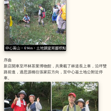
序曲
新店開車至坪林茶業博物館，共乘載了林道長上車，沿坪雙
路前進，過思源橋往張家莊方向，至中心崙土地公附近停
車。