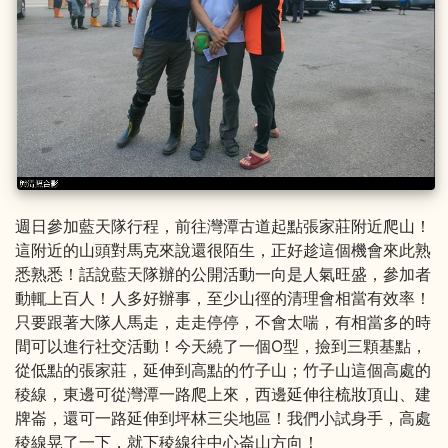
週日參加藍天隊行程，前往灣潭古道起點張家莊附近爬山！
這附近的山頭對馬克來說還很陌生，正好趁這個機會來此熟
悉熟悉！話說藍天隊辦的公開活動一向是人氣旺盛，參加者
動輒上百人！人多好辦事，至少山徑的清理會相當有效率！
只要跟著大隊人馬走，走走停停，不會太喘，有相當多的時
間可以進行社交活動！今天繞了一個O型，撿到三顆基點，
從低點的張家莊，延伸到高點的竹子山；竹子山這個高處的
稜線，東邊可從灣潭一路爬上來，西邊延伸往梳妝頂山、建
牌崙，還可一路延伸到坪林三尖地區！我們小試身手，高處
稜線晃了一下，就下稜線往中心崙山方向！