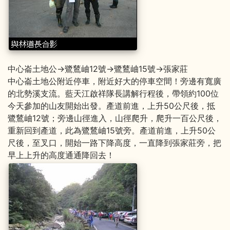
中心崙土地公→鷺鶿岫12號→鷺鶿岫15號→張家莊
中心崙土地公附近停車，附近好大的停車空間！旁邊有寬廣
的北勢溪支流。藍天江啟祥隊長講解行程後，帶領約100位
今天參加的山友開始出發。產道前進，上升50公尺後，抵
鷺鶿岫12號；旁邊山徑進入，山徑爬升，爬升一百公尺後，
重新回到產道，此為鷺鶿岫15號旁。產道前進，上升50公
尺後，至叉口，開始一路下降高度，一直降到張家莊旁，把
早上上升的高度通通降回去！