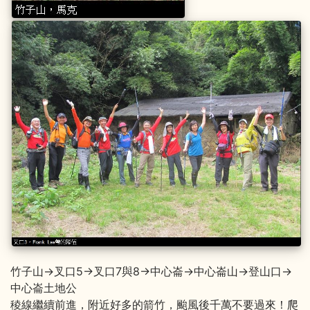
竹子山→叉口5→叉口7與8→中心崙→中心崙山→登山口→
中心崙土地公
稜線繼續前進，附近好多的箭竹，颱風後千萬不要過來！爬