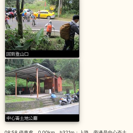
08:58 停車處，0.00km，h321m；上路。旁邊是中心崙土