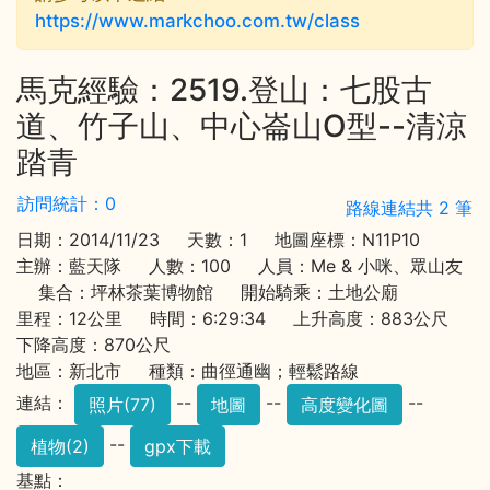
https://www.markchoo.com.tw/class
馬克經驗：2519.登山：七股古
道、竹子山、中心崙山O型--清涼
踏青
訪問統計：0
路線連結共 2 筆
日期：2014/11/23 天數：1 地圖座標：N11P10
主辦：藍天隊 人數：100 人員：Me & 小咪、眾山友
集合：坪林茶葉博物館 開始騎乘：土地公廟
里程：12公里 時間：6:29:34 上升高度：883公尺
下降高度：870公尺
地區：新北市 種類：曲徑通幽；輕鬆路線
連結：
--
--
--
照片(77)
地圖
高度變化圖
--
植物(2)
gpx下載
基點：