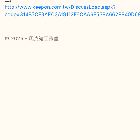
http://www.keepon.com.tw/DiscussLoad.aspx?
code=314B5CF9AEC3A19113F6CAA6F539A6628940D6
© 2026 - 馬克褚工作室