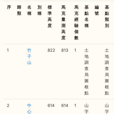
序
歸
名
別
標
馬
馬
基
編
基
類
稱
稱
準
克
克
點
號
點
高
量
經
名
類
度
測
驗
稱
別
高
個
度
數
1
竹
822
813
1
土
土
子
地
地
山
調
調
查
查
局
局
圖
圖
根
根
點
點
2
中
614
614
1
山
山
心
字
字