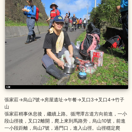
張家莊→烏山7號→房屋遺址→午餐→叉口3→叉口4→竹子
山
張家莊稍事休息後，繼續上路。循灣潭古道方向前進，一小
段山徑後，叉口2離開，爬上來到馬路旁，烏山10號，前進
一小段距離，烏山7號，過門口，進入山徑。山徑穩定爬