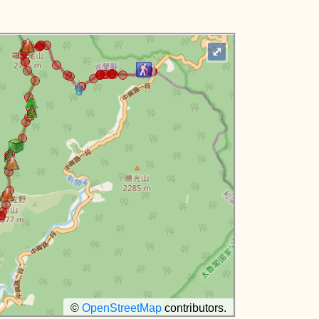
⤢
©
OpenStreetMap
contributors.