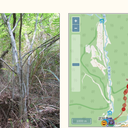
+
−
1000 m