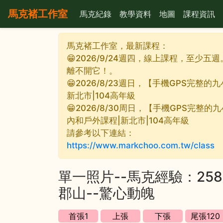
馬克褚工作室
馬克紀錄
教學資料
地圖
課程資訊
馬克褚工作室，最新課程：
😁2026/9/24週四，線上課程，至少五
離不開它！。
😁2026/8/23週日，【手機GPS完
新北市|104高年級
😁2026/8/30周日，【手機GPS完整
內和戶外課程|新北市|104高年級
請參考以下連結：
https://www.markchoo.com.tw/class
單一照片--馬克經驗：2
郡山--驚心動魄