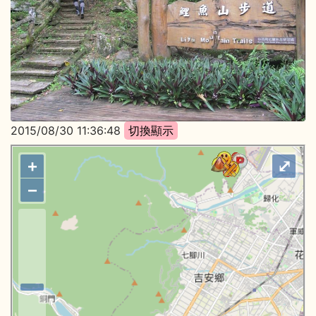
2015/08/30 11:36:48
+
⤢
−