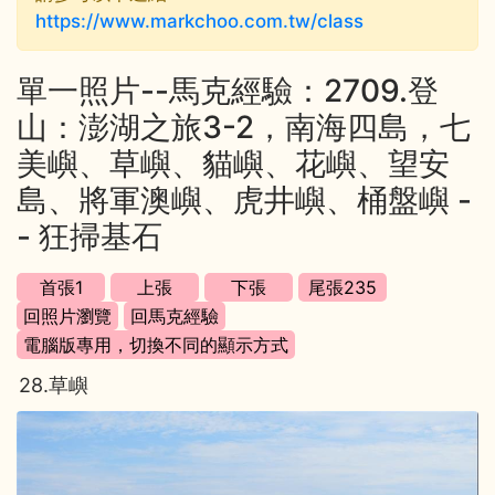
https://www.markchoo.com.tw/class
單一照片--馬克經驗：2709.登
山：澎湖之旅3-2，南海四島，七
美嶼、草嶼、貓嶼、花嶼、望安
島、將軍澳嶼、虎井嶼、桶盤嶼 -
- 狂掃基石
28.草嶼