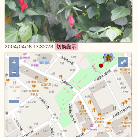
2004/04/18 13:32:23
+
⤢
−