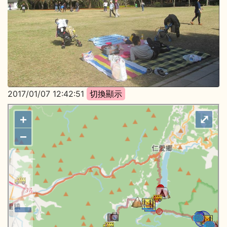
2017/01/07 12:42:51
+
⤢
−