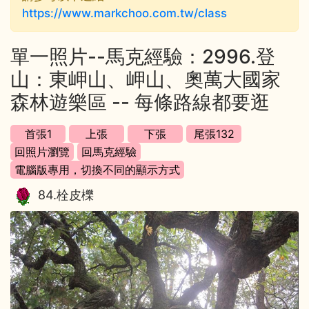
https://www.markchoo.com.tw/class
單一照片--馬克經驗：2996.登
山：東岬山、岬山、奧萬大國家
森林遊樂區 -- 每條路線都要逛
84.栓皮櫟