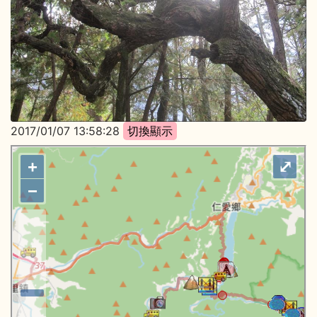
2017/01/07 13:58:28
+
⤢
−