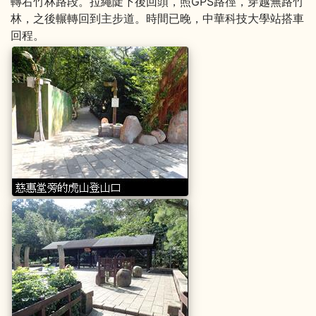
轉右竹林路段。拉繩陡下後回頭，照GPS路徑，穿越無路竹
林，之後輾轉回到主步道。時間已晚，中華科技大學站搭車
回程。