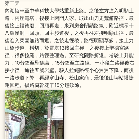
第二天
內湖搭車至中華科技大學站重新上路。之後左方進入明顯土
路，兩座電塔，後接上閉門人家。取出山刀走荒僻路徑，最
後接上福德廟。回頭再走，來到房舍閉鎖路線，附近標示十
八羅漢洞，回頭。回主步道後，之後再往左接明顯山徑，最
後進入菜園無路而返。之後走徑稜，路徑明顯草多，接上力
山橋步道。橫切，於電塔13接回主徑。之後接上聖德宮路
徑，很多拉繩，路徑整理過。至研究院路折返。考驗上升能
力，10分鐘至聖德宮，15分鐘至主路徑。一小段主路徑後右
接小徑，通往五號岩壁。駭人拉繩路徑小心翼翼下降，而後
一路步道下降。再經寒山寺、松山家商，最後後山埤站搭捷
運回程。擋路樹幹花了15分鐘砍除。