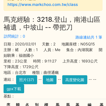
https://www.markchoo.com.tw/class
馬克經驗：3218.登山，南港山區
補遺，中坡山 -- 帶把刀
訪問統計：0
路線連結共 1 筆
日期：2020/02/01 天數：2 地圖座標：N05Q15
主辦：褚 人數：1 人員：Me 集合：內湖我家 開
始騎乘：福德國小
里程：23公里 時間：9:11:27 上升高度：1693公尺
下降高度：1729公尺
地區：台北市 種類：曲徑通幽
連結：
--
--
-- --
照片(37)
地圖
高度變化圖
gpx下載
基點：
序
歸
名
別
標
馬
馬
基
編
基