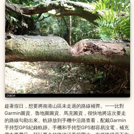
趁著假日，想要將南港山區未走過的路線補齊。一一比對
Garmin圖資、魯地圖圖資、馬克圖資，很快地將這次要走
的路線勾勒出來。軌跡放到手機中沿路查看，配戴Garmin
手持型GPS紀錄軌跡。手機和手持型GPS都容易沒電，補充