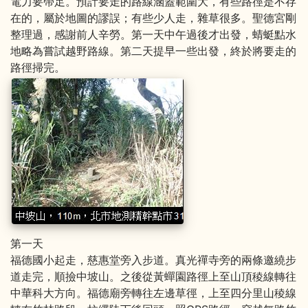
電力要帶足。預計要走的路線涵蓋範圍大，有些路徑是不存
在的，屬於地圖的謬誤；有些少人走，雜草很多。聖德宮剛
整理過，感謝前人辛勞。第一天中午過後才出發，蜻蜓點水
地略為嘗試越野路線。第二天提早一些出發，終於將要走的
路徑掃完。
第一天
福德國小起走，慈惠堂旁入步道。真光禪寺旁的兩條邀繞步
道走完，順撿中坡山。之後從黃蟬園路徑上至山頂稜線轉往
中華科大方向。福德廟旁轉往左邊草徑，上至四分里山稜線