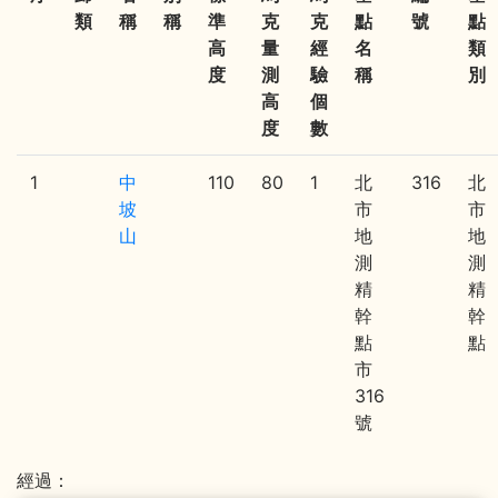
類
稱
稱
準
克
克
點
號
點
高
量
經
名
類
度
測
驗
稱
別
高
個
度
數
1
中
110
80
1
北
316
北
坡
市
市
山
地
地
測
測
精
精
幹
幹
點
點
市
316
號
經過：