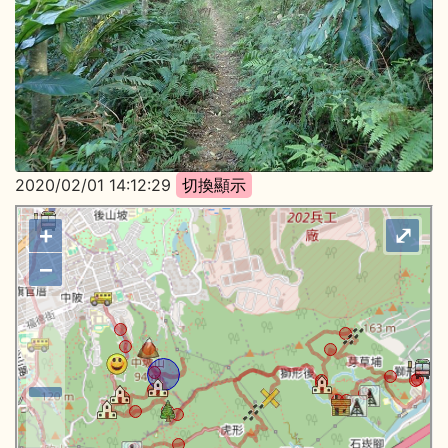
2020/02/01 14:12:29
+
⤢
−