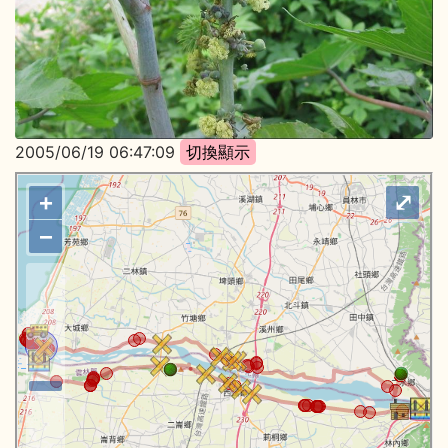
2005/06/19 06:47:09
+
⤢
−