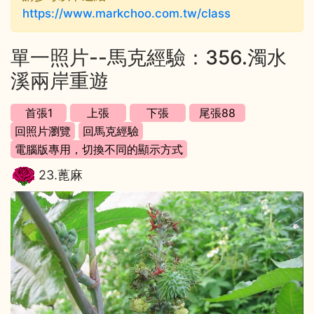
https://www.markchoo.com.tw/class
單一照片--馬克經驗：356.濁水
溪兩岸重遊
23.蓖麻