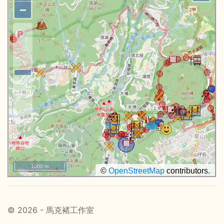
−
1000 m
©
OpenStreetMap
contributors.
© 2026 - 馬克褚工作室