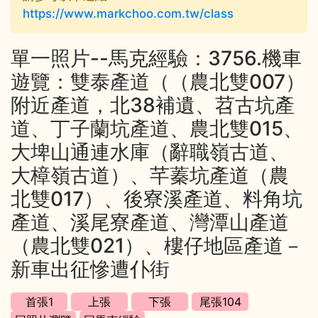
https://www.markchoo.com.tw/class
單一照片--馬克經驗：3756.機車
遊覽：雙泰產道（（農北雙007）
附近產道，北38補遺、苕古坑產
道、丁子蘭坑產道、農北雙015、
大埤山通連水庫（辭職嶺古道、
大樟嶺古道）、芊蓁坑產道（農
北雙017）、後寮溪產道、料角坑
產道、溪尾寮產道、灣潭山產道
（農北雙021）、樓仔地區產道－
新車出征慘遭仆街