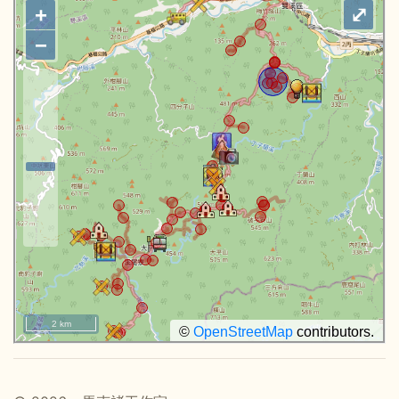
+
⤢
−
2 km
©
OpenStreetMap
contributors.