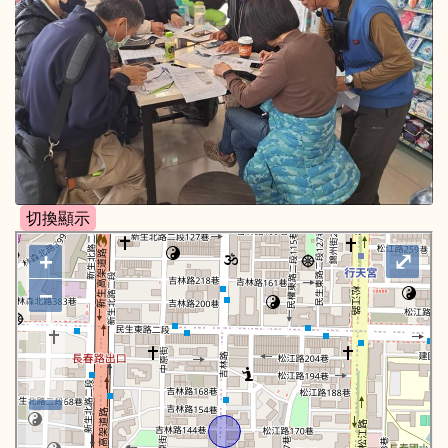
+
⤢
−