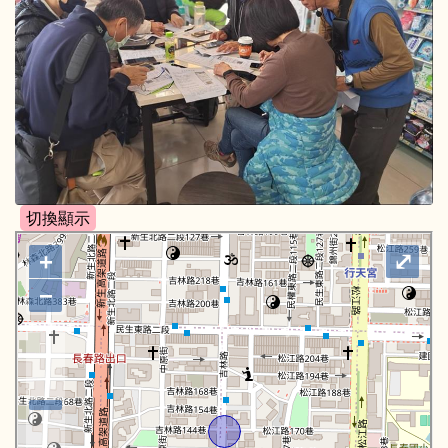
+
⤢
−