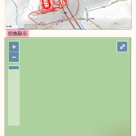
+
⤢
−