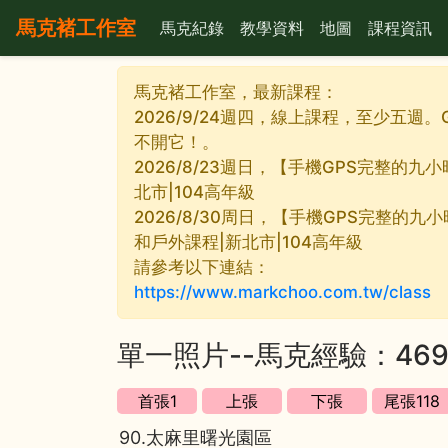
馬克褚工作室
馬克紀錄
教學資料
地圖
課程資訊
馬克褚工作室，最新課程：
2026/9/24週四，線上課程，至少五週。
不開它！。
2026/8/23週日，【手機GPS完整的
北市|104高年級
2026/8/30周日，【手機GPS完整的九
和戶外課程|新北市|104高年級
請參考以下連結：
https://www.markchoo.com.tw/class
單一照片--馬克經驗：46
90.太麻里曙光園區