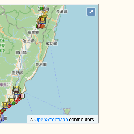
⤢
©
OpenStreetMap
contributors.