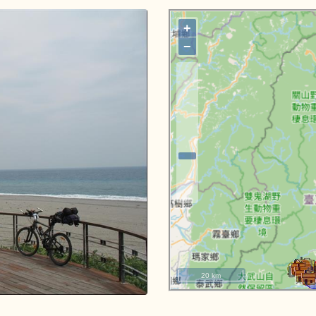
+
−
20 km