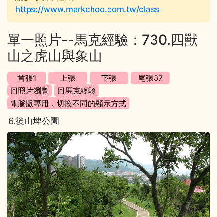
https://www.markchoo.com.tw/class
單一照片--馬克經驗：730.四獸
山之虎山與象山
6.後山埤公園