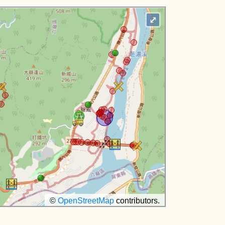
⤢
©
OpenStreetMap
contributors.