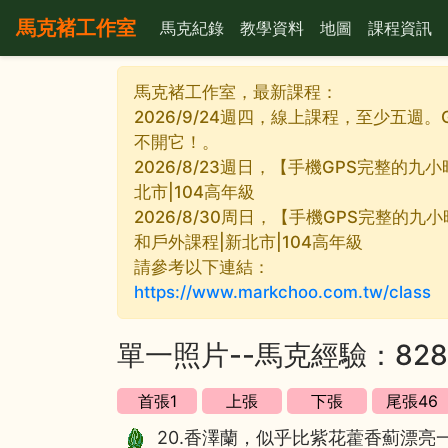
馬克褚工作室
馬克紀錄
教學資料
地圖
課程資訊
馬克褚工作室，最新課程：
2026/9/24週四，線上課程，至少五週。
不開它！。
2026/8/23週日，【手機GPS完整的
北市|104高年級
2026/8/30周日，【手機GPS完整的九
和戶外課程|新北市|104高年級
請參考以下連結：
https://www.markchoo.com.tw/class
單一照片--馬克經驗：82
20.香澤蘭，似乎比紫花藿香薊漂亮