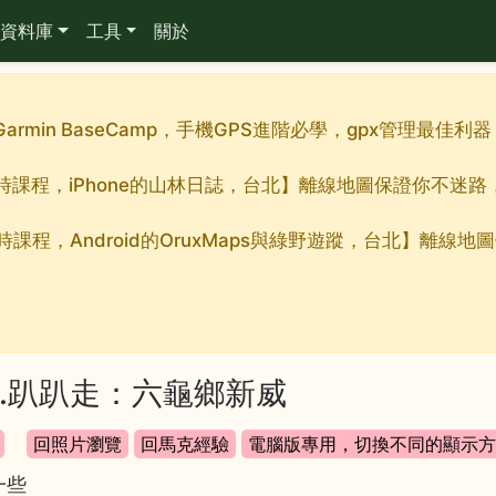
資料庫
工具
關於
Garmin BaseCamp，手機GPS進階必學，gpx管理最
九小時課程，iPhone的山林日誌，台北】離線地圖保證你不迷
小時課程，Android的OruxMaps與綠野遊蹤，台北】離
8.趴趴走：六龜鄉新威
一些