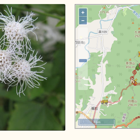
+
−
2 km