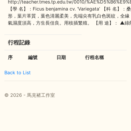
http://teacher.tmes.tp.edu.tw/0010/%AE%D5
【學 名】：Ficus benjamina cv. ‘Variegat
形，葉片革質，葉色清麗柔美，先端尖有乳白色斑紋，全緣
氣濕度須高，方生長佳良。用枝插繁殖。 【用 途】： ▲綠
行程記錄
序
編號
日期
行程名稱
Back to List
© 2026 - 馬克褚工作室