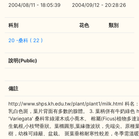
2004/08/11 - 18:05:39
2004/09/12 - 20:28:26
科別
花色
類別
20 -桑科 ( 22 )
說明(Public)
備註
http://www.shps.kh.edu.tw/plant/plant
乳白色斑，葉片背面有多數的腺體。 3. 葉柄併有牛奶綠色 http://conten
'Variegata' 桑科常綠灌木或小喬木。 榕屬(Fic
生氣根,小枝彎垂狀。葉橢圓形,葉緣微波狀，先端尖。原種
樹，幼株可綠籬、盆栽。 斑葉垂榕耐寒性較差，冬季需溫