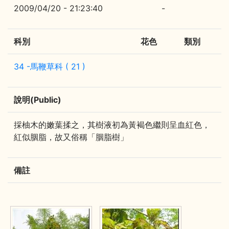
2009/04/20 - 21:23:40
-
科別
花色
類別
34 -馬鞭草科 ( 21 )
說明(Public)
採柚木的嫩葉揉之，其樹液初為黃褐色繼則呈血紅色，
紅似胭脂，故又俗稱「胭脂樹」
備註