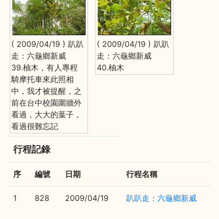
( 2009/04/19 ) 趴趴
( 2009/04/19 ) 趴趴
走：六龜鄉新威
走：六龜鄉新威
39.柚木，有人專程
40.柚木
騎摩托車來此照相
中，我才被提醒，之
前在台中校園圍牆外
看過，大大的葉子，
看過很難忘記
行程記錄
序
編號
日期
行程名稱
1
828
2009/04/19
趴趴走：六龜鄉新威