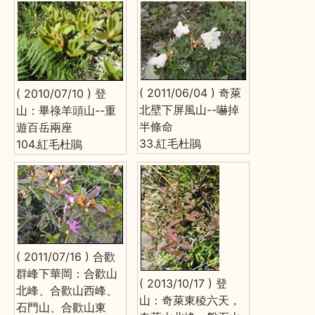
( 2011/06/04 ) 奇萊
( 2010/07/10 ) 登
北壁下屏風山--嚇掉
山：畢祿羊頭山--重
半條命
遊百岳兩座
33.紅毛杜鵑
104.紅毛杜鵑
( 2011/07/16 ) 合歡
群峰下華岡：合歡山
( 2013/10/17 ) 登
北峰、合歡山西峰、
山：奇萊東稜六天，
石門山、合歡山東