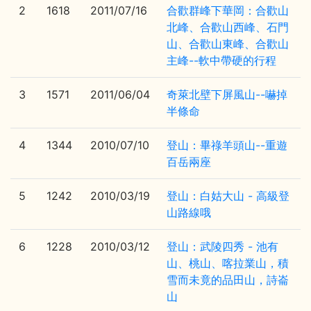
2
1618
2011/07/16
合歡群峰下華岡：合歡山
北峰、合歡山西峰、石門
山、合歡山東峰、合歡山
主峰--軟中帶硬的行程
3
1571
2011/06/04
奇萊北壁下屏風山--嚇掉
半條命
4
1344
2010/07/10
登山：畢祿羊頭山--重遊
百岳兩座
5
1242
2010/03/19
登山：白姑大山 - 高級登
山路線哦
6
1228
2010/03/12
登山：武陵四秀 - 池有
山、桃山、喀拉業山，積
雪而未竟的品田山，詩崙
山