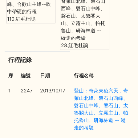
奇萊山北峰、磐石山
峰、合歡山主峰--軟
西峰、磐石山中峰、
中帶硬的行程
磐石山、太魯閣大
110.紅毛杜鵑
山、立霧主山、帕托
魯山、研海林道 --
縱走的考驗
28.紅毛杜鵑
行程記錄
序
編號
日期
行程名稱
1
2247
2013/10/17
登山：奇萊東稜六天，奇
萊山北峰、磐石山西峰、
磐石山中峰、磐石山、太
魯閣大山、立霧主山、帕
托魯山、研海林道 -- 縱
走的考驗