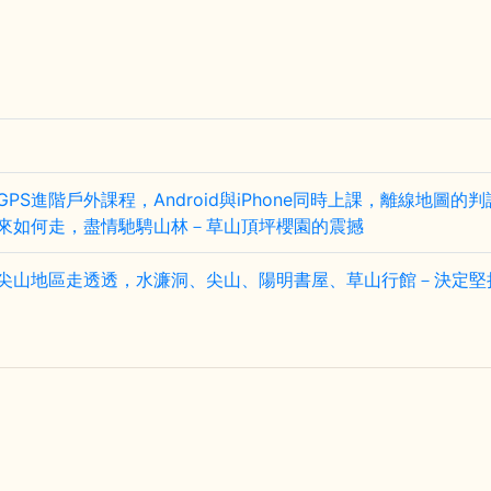
PS進階戶外課程，Android與iPhone同時上課，離線地
來如何走，盡情馳騁山林－草山頂坪櫻園的震撼
尖山地區走透透，水濂洞、尖山、陽明書屋、草山行館－決定堅