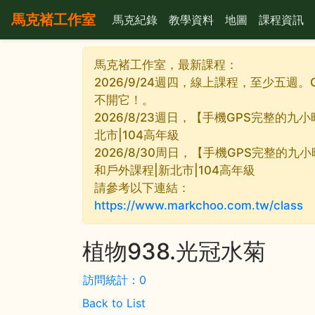
馬克褚工作室
馬克紀錄
教學資料
地圖
課程資訊
馬克褚工作室，最新課程：
2026/9/24週四，線上課程，至少五週。
不開它！。
2026/8/23週日，【手機GPS完整的
北市|104高年級
2026/8/30周日，【手機GPS完整的九
和戶外課程|新北市|104高年級
請參考以下連結：
https://www.markchoo.com.tw/class
植物938.光冠水菊
訪問統計：0
Back to List