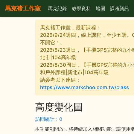
馬克褚工作室
馬克紀錄
教學資料
地圖
課程資訊
馬克褚工作室，最新課程：
2026/9/24週四，線上課程，至少五週。
不開它！。
2026/8/23週日，【手機GPS完整的
北市|104高年級
2026/8/30周日，【手機GPS完整的九
和戶外課程|新北市|104高年級
請參考以下連結：
https://www.markchoo.com.tw/class
高度變化圖
訪問統計：0
本功能剛開放，將持續加入相關功能，讓使用