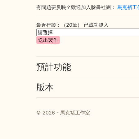
有問題要反映？歡迎加入臉書社團：
馬克褚工作
最近行蹤：（20筆）
已成功抓入
預計功能
版本
© 2026 - 馬克褚工作室