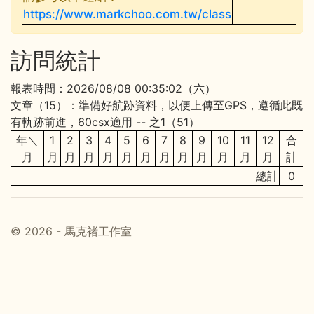
https://www.markchoo.com.tw/class
訪問統計
報表時間：2026/08/08 00:35:02（六）
文章（15）：準備好航跡資料，以便上傳至GPS，遵循此既
有軌跡前進，60csx適用 -- 之1（51）
年＼
1
2
3
4
5
6
7
8
9
10
11
12
合
月
月
月
月
月
月
月
月
月
月
月
月
月
計
總計
0
© 2026 - 馬克褚工作室