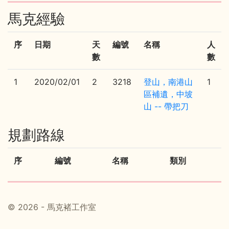
馬克經驗
序
日期
天
編號
名稱
人
數
數
1
2020/02/01
2
3218
登山，南港山
1
區補遺，中坡
山 -- 帶把刀
規劃路線
序
編號
名稱
類別
© 2026 - 馬克褚工作室