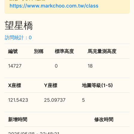
https://www.markchoo.com.tw/class
望星橋
訪問統計：0
編號
別稱
標準高度
馬克量測高度
14727
0
18
X座標
Y座標
地圖等級(1-5)
121.5423
25.09737
5
新增時間
修改時間