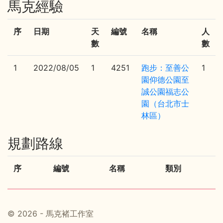
馬克經驗
序
日期
天
編號
名稱
人
數
數
1
2022/08/05
1
4251
跑步：至善公
1
園仰德公園至
誠公園福志公
園（台北市士
林區）
規劃路線
序
編號
名稱
類別
© 2026 - 馬克褚工作室