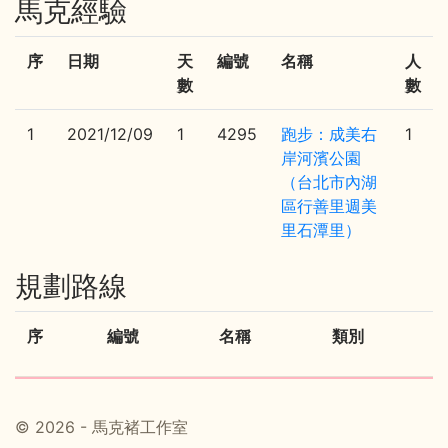
馬克經驗
序
日期
天
編號
名稱
人
數
數
1
2021/12/09
1
4295
跑步：成美右
1
岸河濱公園
（台北市內湖
區行善里週美
里石潭里）
規劃路線
序
編號
名稱
類別
© 2026 - 馬克褚工作室