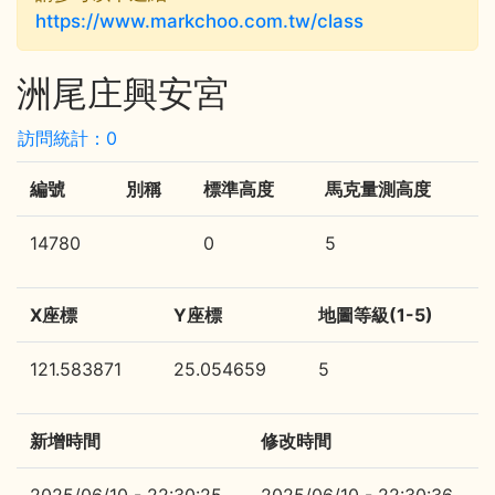
https://www.markchoo.com.tw/class
洲尾庄興安宮
訪問統計：0
編號
別稱
標準高度
馬克量測高度
14780
0
5
X座標
Y座標
地圖等級(1-5)
121.583871
25.054659
5
新增時間
修改時間