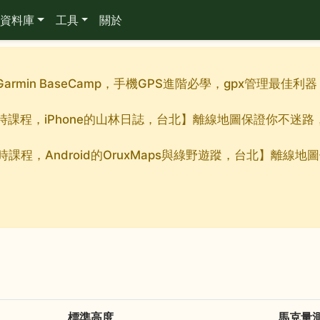
資料庫
工具
關於
Garmin BaseCamp，手機GPS進階必學，gpx管理最
九小時課程，iPhone的山林日誌，台北】離線地圖保證你不迷
小時課程，Android的OruxMaps與綠野遊蹤，台北】離
標準高度
馬克量