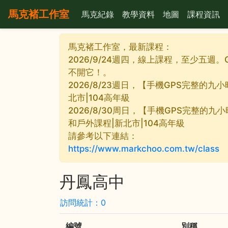
馬克褚工作室
馬克紀錄
教學資料
地圖
課程資訊
馬克褚工作室，最新課程：
2026/9/24週四，線上課程，至少五週。
不開它！。
2026/8/23週日，【手機GPS完整的
北市|104高年級
2026/8/30周日，【手機GPS完整的九
和戶外課程|新北市|104高年級
請參考以下連結：
https://www.markchoo.com.tw/class
丹鳳高中
訪問統計：0
編號
別稱