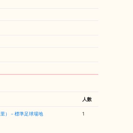
人數
富里）－標準足球場地
1