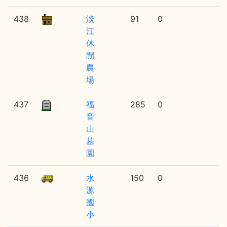
438
淡
91
0
江
休
閒
農
場
437
福
285
0
音
山
墓
園
436
水
150
0
源
國
小