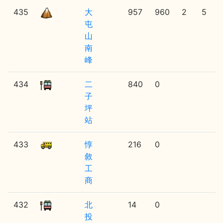
435
大
957
960
2
5
屯
山
南
峰
434
二
840
0
子
坪
站
433
惇
216
0
敘
工
商
432
北
14
0
投