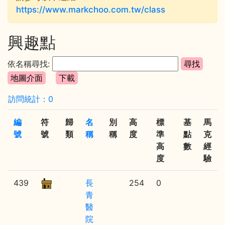
https://www.markchoo.com.tw/class
興趣點
依名稱尋找:
訪問統計：0
編
符
歸
名
別
高
標
基
馬
號
號
類
稱
稱
度
準
點
克
高
數
經
度
驗
439
長
254
0
青
醫
院